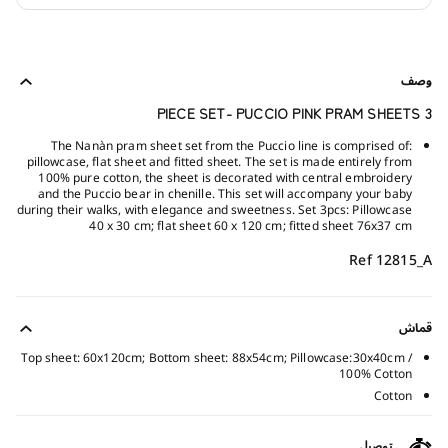
وصف
3 PIECE SET- PUCCIO PINK PRAM SHEETS
The Nanàn pram sheet set from the Puccio line is comprised of:
pillowcase, flat sheet and fitted sheet. The set is made entirely from
100% pure cotton, the sheet is decorated with central embroidery
and the Puccio bear in chenille. This set will accompany your baby
during their walks, with elegance and sweetness. Set 3pcs: Pillowcase
40 x 30 cm; flat sheet 60 x 120 cm; fitted sheet 76x37 cm
Ref 12815_A
قماش
Top sheet: 60x120cm; Bottom sheet: 88x54cm; Pillowcase:30x40cm /
100% Cotton
Cotton
توصيل