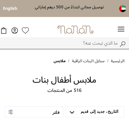
الشحن داخل الامارات فقط !
English
شيء عند الشر
الرئيسية
ستايل البنات الراقية
ملابس
ملابس أطفال بنات
516
من المنتجات
التاريخ، جديد إلى قديم
فلتر