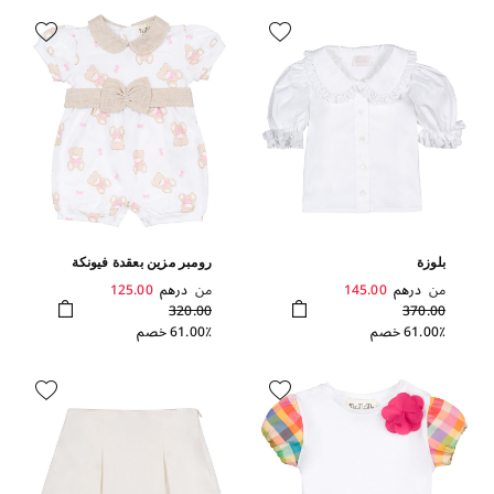
بلوزة
رومبر مزين بعقدة فيونكة
من
درهم
145.00
من
درهم
125.00
320.00
370.00
61.00٪ خصم
61.00٪ خصم