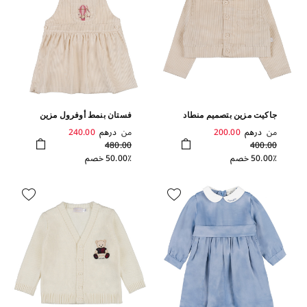
جاكيت مزين بتصميم منطاد
فستان بنمط أوفرول مزين
بشكل منطاد
من
درهم
200.00
من
درهم
240.00
480.00
400.00
50.00٪ خصم
50.00٪ خصم