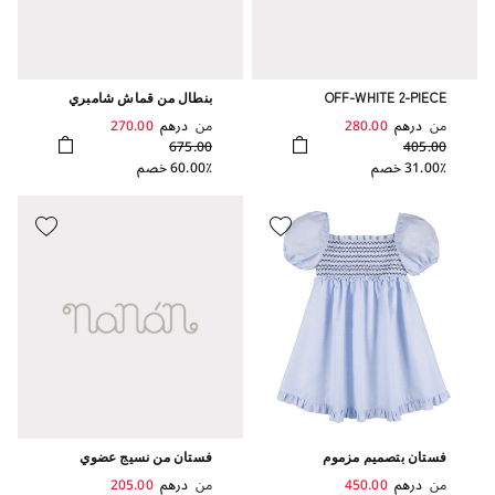
OFF-WHITE 2-PIECE
بنطال من قماش شامبري
BABYGRO WITH COLLAR
مزين بغرز مزمومة
من
درهم
280.00
من
درهم
270.00
675.00
405.00
31.00٪ خصم
60.00٪ خصم
فستان بتصميم مزموم
فستان من نسيج عضوي
من
درهم
450.00
من
درهم
205.00