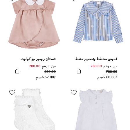
قميص مخطط وتصميم منقط
فستان رومبر مع كولوت
من
درهم
280.00
من
درهم
200.00
520.00
700.00
60.00٪ خصم
62.00٪ خصم