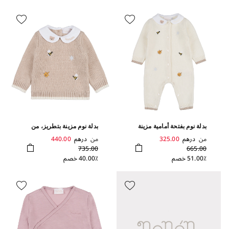
بدلة نوم بفتحة أمامية مزينة
بدلة نوم مزينة بتطريز، من
بتطريز
قطعتين
من
درهم
325.00
من
درهم
440.00
735.00
665.00
51.00٪ خصم
40.00٪ خصم