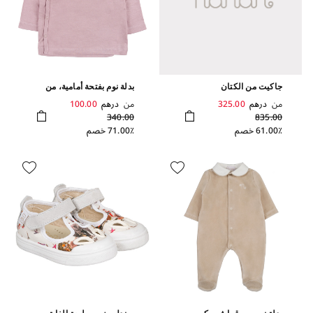
جاكيت من الكتان
بدلة نوم بفتحة أمامية، من
قطعتين
من
درهم
325.00
من
درهم
100.00
340.00
835.00
61.00٪ خصم
71.00٪ خصم
بدلة نوم من قماش بيكيه
صندل مزين بطبعة الغابة