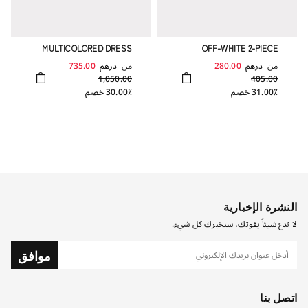
MULTICOLORED DRESS
OFF-WHITE 2-PIECE
BABYGRO WITH COLLAR
من
درهم
280.00
من
درهم
735.00
1,050.00
405.00
31.00٪ خصم
30.00٪ خصم
النشرة الإخبارية
لا تدع شيئاً يفوتك، سنخبرك كل شيء.
موافق
اتصل بنا