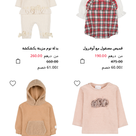
قميص مصقول مع أوفرول
بدلة نوم مزينة بكشكشة
من
درهم
190.00
من
درهم
260.00
660.00
475.00
60.00٪ خصم
61.00٪ خصم