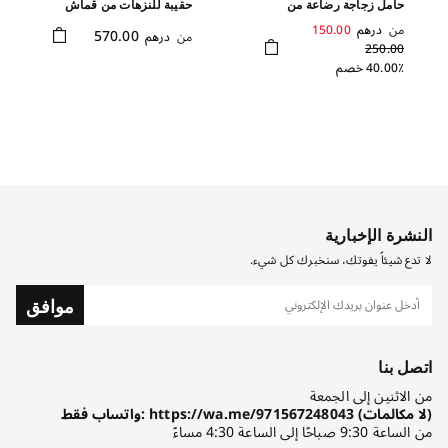
حامل زجاجة رضاعة من
حقيبة للنزهات من قماش
قماش الكانفاس بلون بيج
الكانفاس بلون أزرق فاتح
من
درهم
150.00
570.00
من
درهم
250.00
40.00٪ خصم
النشرة الإخبارية
لا تدع شيئاً يفوتك، سنخبرك كل شيء.
موافق
اتصل بنا
من الاثنين إلى الجمعة
واتساب فقط: https://wa.me/971567248043 (لا مكالمات)
من الساعة 9:30 صباحًا إلى الساعة 4:30 مساءً