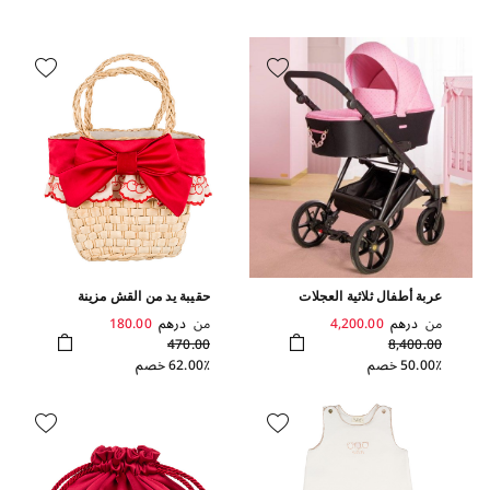
عربة أطفال ثلاثية العجلات
حقيبة يد من القش مزينة
بلون أسود من تشكيلة كيارا
بعقدة فيونكة
من
درهم
4,200.00
من
درهم
180.00
فيراني
470.00
8,400.00
50.00٪ خصم
62.00٪ خصم