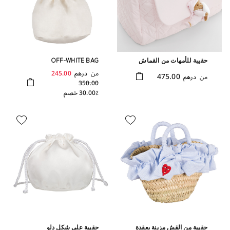
حقيبة للأمهات من القماش
OFF-WHITE BAG
بلون وردي من تشكيلة بوتشو
من
درهم
245.00
475.00
من
درهم
350.00
30.00٪ خصم
حقيبة من القش مزينة بعقدة
حقيبة على شكل دلو