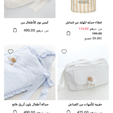
غطاء حماية للهاية من قماش
كيس نوم للأطفال من
الكانفاس بلون بيج
تشكيلة تاتو
من
درهم
115.00
490.00
من
درهم
190.00
39.00٪ خصم
حقيبة للأمهات من القماش
حمالة أطفال بلون أزرق فاتح
من تشكيلة تاتو
من تشكيلة بوتشو
490.00
475.00
من
درهم
من
درهم