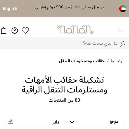
الخصم واستفد من خصم 15٪ على كل
توصيل مجاني ابتداءً من 500 درهم إماراتي
ال
English
الرئيسية
حقائب ومستلزمات التنقل
تشكيلة حقائب الأمهات
ومستلزمات التنقل الراقية
83
من المنتجات
موقع
فلتر