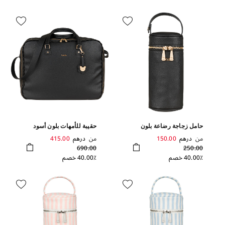
حامل زجاجة رضاعة بلون
حقيبة للأمهات بلون أسود
أسود
من
درهم
150.00
من
درهم
415.00
690.00
250.00
40.00٪ خصم
40.00٪ خصم