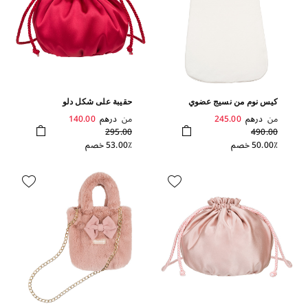
كيس نوم من نسيج عضوي
حقيبة على شكل دلو
من
درهم
245.00
من
درهم
140.00
295.00
490.00
50.00٪ خصم
53.00٪ خصم