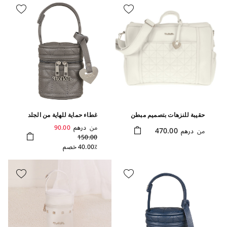
حقيبة للنزهات بتصميم مبطن
غطاء حماية للهاية من الجلد
ولون أبيض
صديق للبيئة بلون رمادي
من
درهم
90.00
470.00
من
درهم
150.00
40.00٪ خصم