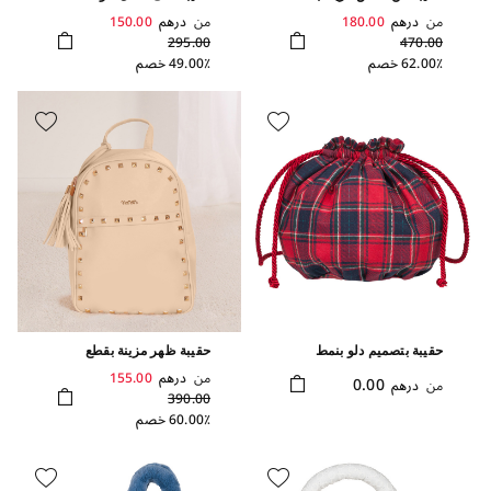
فيونكة
من
درهم
180.00
من
درهم
150.00
295.00
470.00
62.00٪ خصم
49.00٪ خصم
حقيبة بتصميم دلو بنمط
حقيبة ظهر مزينة بقطع
تارتان
معدنية
من
درهم
155.00
0.00
من
درهم
390.00
60.00٪ خصم