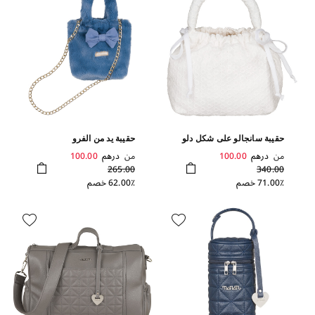
حقيبة سانجالو على شكل دلو
حقيبة يد من الفرو
من
درهم
100.00
من
درهم
100.00
265.00
340.00
71.00٪ خصم
62.00٪ خصم