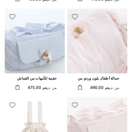
حمالة أطفال بلون وردي من
حقيبة للأمهات من القماش
تشكيلة بوتشو
بلون أزرق فاتح من تشكيلة
475.00
490.00
من
درهم
من
درهم
بوتشو