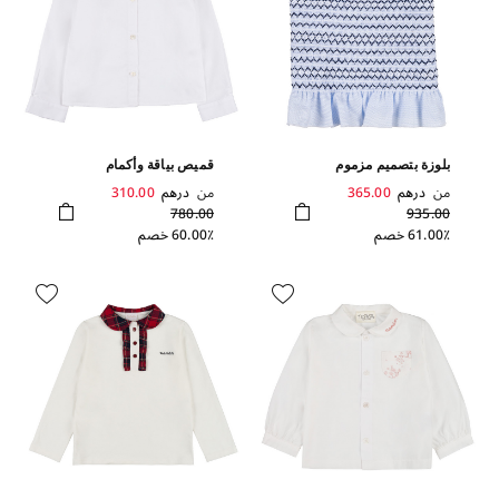
بلوزة بتصميم مزموم
قميص بياقة وأكمام
من
درهم
365.00
من
درهم
310.00
780.00
935.00
61.00٪ خصم
60.00٪ خصم