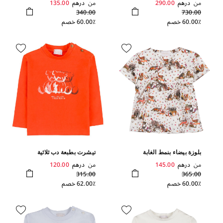
من
درهم
290.00
من
درهم
135.00
340.00
730.00
60.00٪ خصم
60.00٪ خصم
بلوزة بيضاء بنمط الغابة
تيشرت بطبعة دب ثلاثية
الأبعاد بلون برتقالي
من
درهم
145.00
من
درهم
120.00
315.00
365.00
60.00٪ خصم
62.00٪ خصم