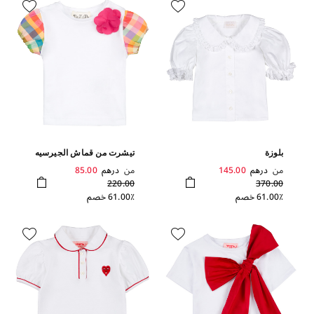
بلوزة
تيشرت من قماش الجيرسيه
بأكمام منفوخة
من
درهم
145.00
من
درهم
85.00
220.00
370.00
61.00٪ خصم
61.00٪ خصم