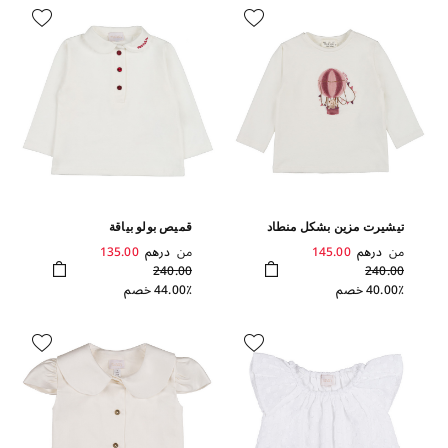
تيشيرت مزين بشكل منطاد
قميص بولو بياقة
من
درهم
145.00
من
درهم
135.00
240.00
240.00
40.00٪ خصم
44.00٪ خصم