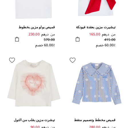
تيشيرت مزين بعقدة فيونكة
قميص بولو مزين بخطوط
أنبوب وقلب
من
درهم
165.00
من
درهم
230.00
570.00
415.00
60.00٪ خصم
60.00٪ خصم
قميص مخطط وتصميم منقط
تيشرت مزين بقلب من التول
من
درهم
280.00
من
درهم
90.00