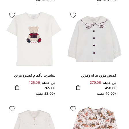
61.00٪ خصم
62.00٪ خصم
قميص مزود بياقة ومزين
تيشيرت بأكمام قصيرة مزين
بطبعة دبدوب
بشكل دب
من
درهم
270.00
من
درهم
125.00
265.00
450.00
40.00٪ خصم
53.00٪ خصم