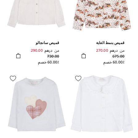
قميص بنمط الغابة
قميص سانجالو
من
درهم
270.00
من
درهم
290.00
730.00
675.00
60.00٪ خصم
60.00٪ خصم