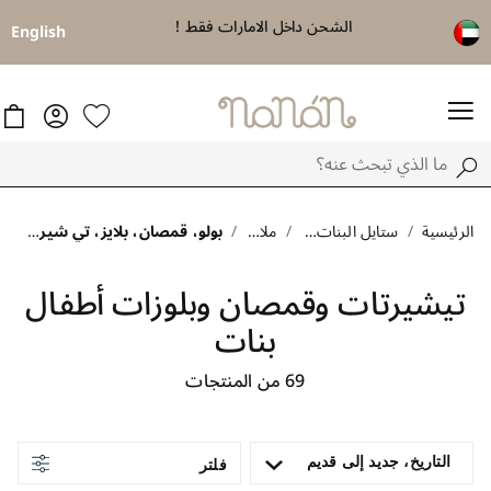
الشحن داخل الامارات فقط !
English
شيء عند الشر
الرئيسية
ستايل البنات الراقية
ملابس
بولو، قمصان، بلايز، تي شيرت، سترات
تيشيرتات وقمصان وبلوزات أطفال
بنات
69
من المنتجات
التاريخ، جديد إلى قديم
فلتر