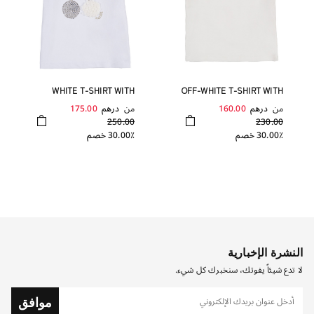
WHITE T-SHIRT WITH
OFF-WHITE T-SHIRT WITH
CHERRIES
TRIMMINGS
من
درهم
160.00
من
درهم
175.00
250.00
230.00
30.00٪ خصم
30.00٪ خصم
النشرة الإخبارية
لا تدع شيئاً يفوتك، سنخبرك كل شيء.
موافق