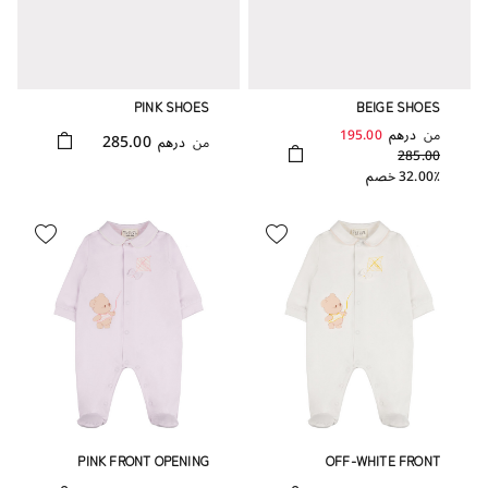
PINK SHOES
BEIGE SHOES
من
درهم
195.00
285.00
من
درهم
285.00
32.00٪ خصم
PINK FRONT OPENING
OFF-WHITE FRONT
BABYGRO AND TEDDY
OPENING BABYGRO AND