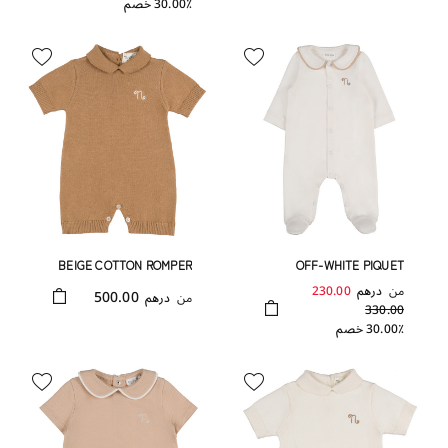
30.00٪ خصم
BEIGE COTTON ROMPER
OFF-WHITE PIQUET
FRONT-OPENING BABYGR
من
درهم
230.00
500.00
من
درهم
330.00
30.00٪ خصم