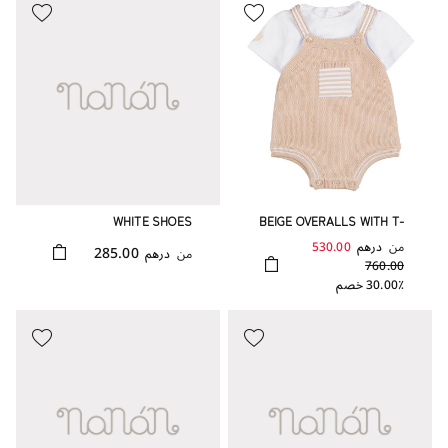
WHITE SHOES
BEIGE OVERALLS WITH T-
SHIRT
من
درهم
530.00
285.00
من
درهم
760.00
30.00٪ خصم