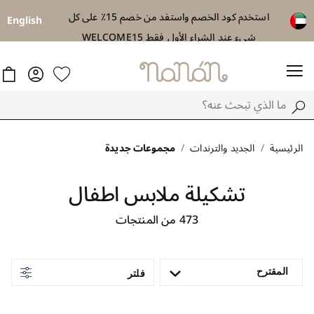
استخدم كود الخصم واستفد من خصم 15٪ على كل
توصيل مجاني اب
English
شيء عند الشراء الأول فقط WELCOME15
الرئيسية
الجديد والترندات
مجموعات جديدة
تشكيلة ملابس اطفال
473
من المنتجات
المقترح
فلتر