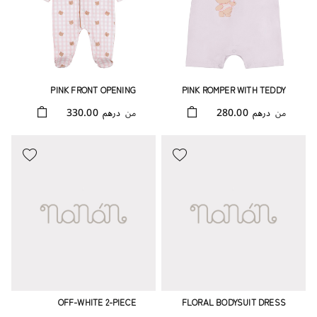
PINK FRONT OPENING
PINK ROMPER WITH TEDDY
BABYGRO WITH ALLOVER
BEAR
330.00
280.00
من
درهم
من
درهم
TEDDY BEARS
OFF-WHITE 2-PIECE
FLORAL BODYSUIT DRESS
BABYGRO WITH FLORAL