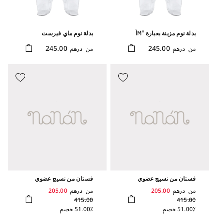
بدلة نوم مزينة بعبارة "I`M
بدلة نوم ماي فيرست
LIMITED EDITION" موضبة
كريسماس
245.00
245.00
من
درهم
من
درهم
في علبة
فستان من نسيج عضوي
فستان من نسيج عضوي
من
درهم
205.00
من
درهم
205.00
415.00
415.00
51.00٪ خصم
51.00٪ خصم