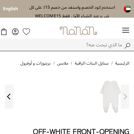
استخدم كود الخصم واستفد من خصم 15٪ على كل
توصيل مجاني اب
English
شيء عند الشراء الأول فقط WELCOME15
الرئيسية
ستايل البنات الراقية
ملابس
بربتوزات و أوفرول
OFF-WHITE FRONT-OPENING