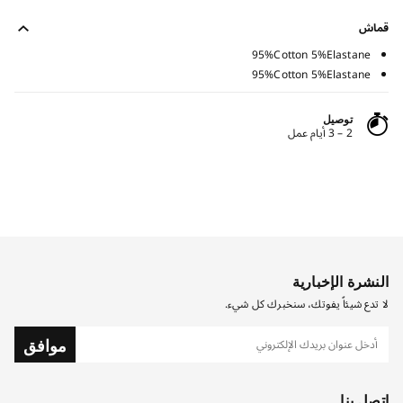
قماش
95%Cotton 5%Elastane
95%Cotton 5%Elastane
توصيل
2 – 3 أيام عمل
النشرة الإخبارية
لا تدع شيئاً يفوتك، سنخبرك كل شيء.
موافق
اتصل بنا