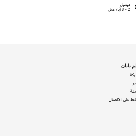
توصيل
2 – 3 أيام عمل
م نانان
ركة
ر
فة
ط على الاتصال