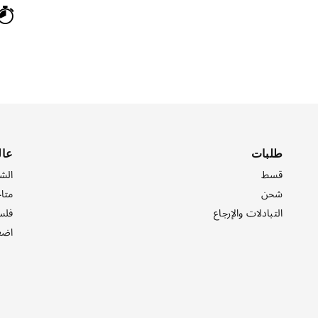
طلبات
عال
قسط
الش
شحن
متاج
التبادلات والإرجاع
فلس
اضغ