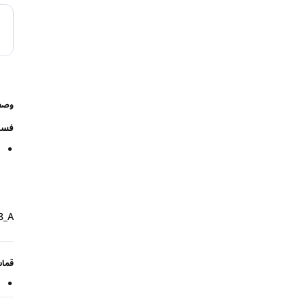
وص
فستا
8_A
قما