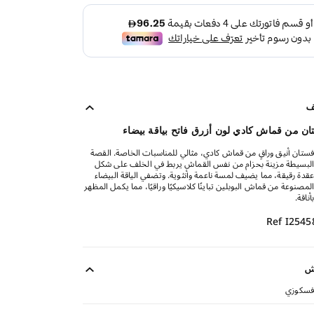
ف
ن من قماش كادي لون أزرق فاتح بياقة بيضاء
فستان أنيق وراقٍ من قماش كادي، مثالي للمناسبات الخاصة. القصة
البسيطة مزينة بحزام من نفس القماش يربط في الخلف على شكل
عقدة رقيقة، مما يضيف لمسة ناعمة وأنثوية. وتضفي الياقة البيضاء
المصنوعة من قماش البوبلين تباينًا كلاسيكيًا وراقيًا، مما يكمل المظهر
بأناقة.
Ref I2545
ش
فسكوزي