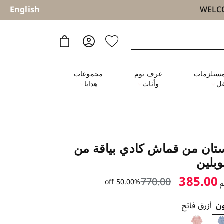
English
ستلزمات
غرف نوم
مجموعات
نقل
وأثاث
هدايا
تان من قماش كادي بياقة من
وبلين
385.00
770.00
50.00% off
م
ون
أزرق فاتح