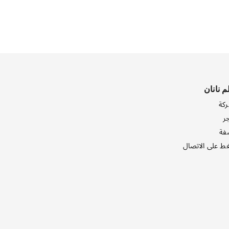
م نانان
ركة
ر
فة
ط على الاتصال