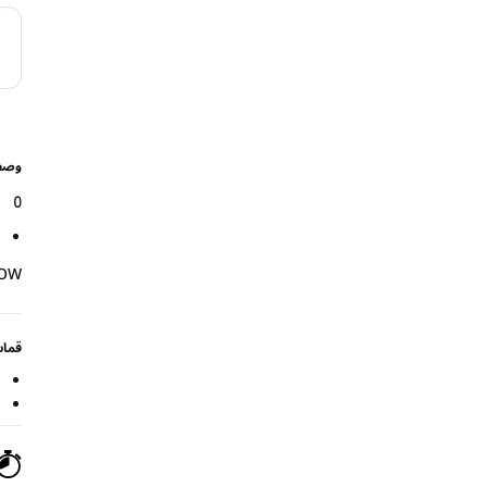
وص
0
_OW
قما