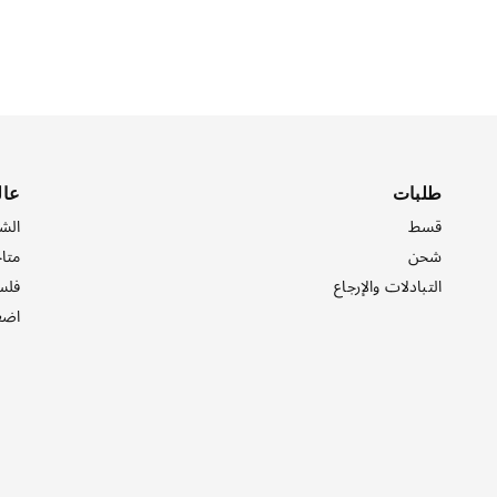
طلبات
عال
قسط
الش
شحن
متاج
التبادلات والإرجاع
فلس
اضغ