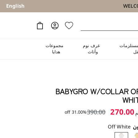
English
ستلزمات
غرف نوم
مجموعات
نقل
وأثاث
هدايا
BABYGRO W/COLLAR O
WHI
270.00
390.00
31.00% off
م
ون
Off White