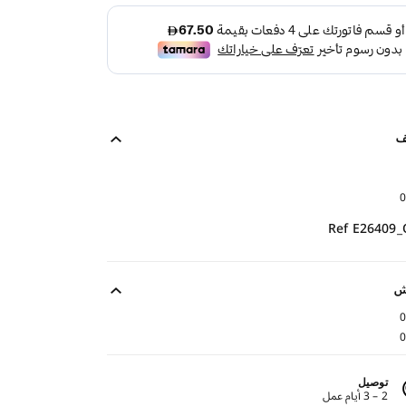
ف
0
Ref E26409
ش
0
0
توصيل
2 – 3 أيام عمل