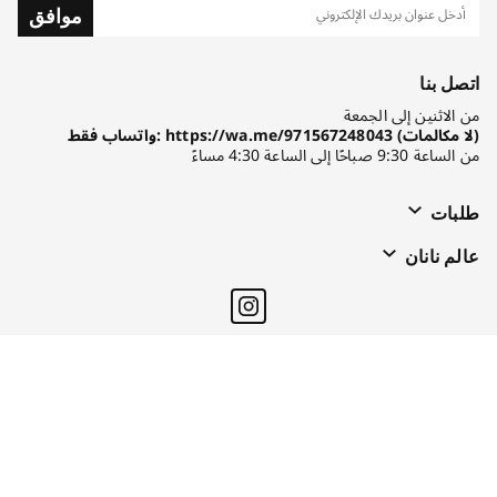
موافق
اتصل بنا
من الاثنين إلى الجمعة
واتساب فقط: https://wa.me/971567248043 (لا مكالمات)
من الساعة 9:30 صباحًا إلى الساعة 4:30 مساءً
طلبات
عالم نانان
اتصال
ملفات تعريف الارتباط
سياسة الخصوصية