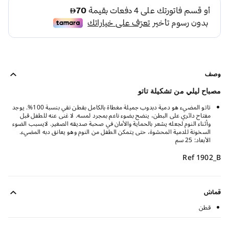
وصف
مصباح ليلي من تشكيلة تاتو
تاتو المضيء هو دمية دبدوب جميلة مغطاة بالكامل بقطن نقي بنسبة 100%. يوجد
مفتاح دائري على البطن، ينضح بضوء ناعم بمجرد لمسه. لا غنى عنه للطفل قبل
وأثناء النوم لجعله يشعر بالحماية والأمان في صحبة صديقه الصغير. لايسبب الضوء
السخونة للدمية المحشوة، حتى يتمكن الطفل من النوم وهو يعانق دبه المضيء.
الأبعاد: 25 سم
Ref 1902_B
قماش
قطن