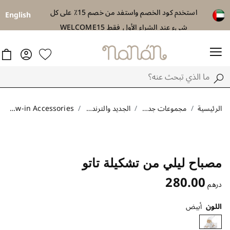
استخدم كود الخصم واستفد من خصم 15٪ على كل
توصيل مجاني اب
English
شيء عند الشراء الأول فقط WELCOME15
الرئيسية
مجموعات جديدة
الجديد والترندات
New-in Accessories
مصباح ليلي من تشكيلة تاتو
280.00
درهم
اللون
أبيض