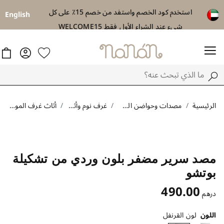
استخدم كود الخصم واستفد من خصم 15٪ على كل
توصيل مجاني اب
English
شيء عند الشراء الأول فقط WELCOME15
الرئيسية
مصدات وحواضن السرير
غرف نوم وأثاث
أثاث غرف المواليد
مصد سرير مضفر بلون وردي من تشكيلة
بوتشو
490.00
درهم
اللون
لون القرنفل