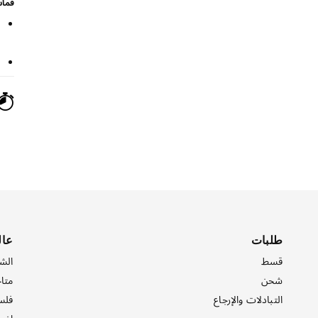
قما
طلبات
عال
قسط
الش
شحن
متاج
التبادلات والإرجاع
فلس