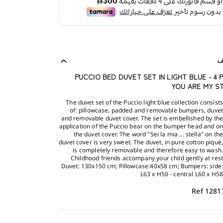
ف
PUCCIO BED DUVET SET IN LIGHT BLUE - 4 
YOU ARE MY S
The duvet set of the Puccio light blue collection consists
of: pillowcase, padded and removable bumpers, duvet
and removable duvet cover. The set is embellished by the
application of the Puccio bear on the bumper head and on
the duvet cover. The word "Sei la mia ... stella" on the
duvet cover is very sweet. The duvet, in pure cotton piqué,
is completely removable and therefore easy to wash.
Childhood friends accompany your child gently at rest
Duvet: 130x150 cm; Pillowcase:40x58 cm; Bumpers: side:
L63 x H50 - central L60 x H58
Ref 1281