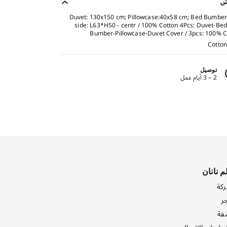
ش
Duvet: 130x150 cm; Pillowcase:40x58 cm; Bed Bumber
side: L63*H50 - centr / 100% Cotton 4Pcs: Duvet-Bed
Bumber-Pillowcase-Duvet Cover / 3pcs: 100% C
Cotton
توصيل
2 – 3 أيام عمل
م نانان
ركة
ر
فة